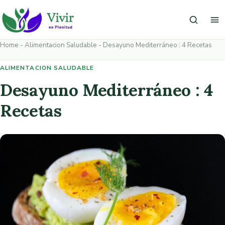
Saltar al contenido
Buscar
Ab
Home
-
Alimentacion Saludable
-
Desayuno Mediterráneo : 4 Recetas
ALIMENTACION SALUDABLE
Desayuno Mediterráneo : 4
Recetas